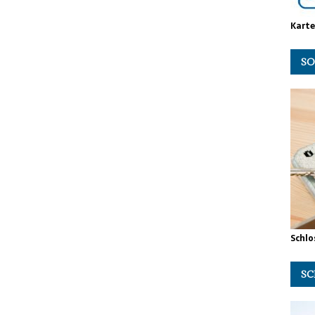
Kart
SO
Schlo
SC