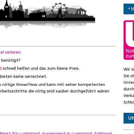
* 
el verloren.
 benötigt?
d
schnell helfen und das zum kleine Preis.
Wir s
Sie o
bieten keine verrechnet.
Unte
s nötige Know/How und kann mit seiner kompetenten
durch
Arbeitsschritte die nötig sind sauber durchgeführt wären
Verk
Schlü
U
ienst für Luginsland, Ausgesperrt in Luginsland, Schlüssel