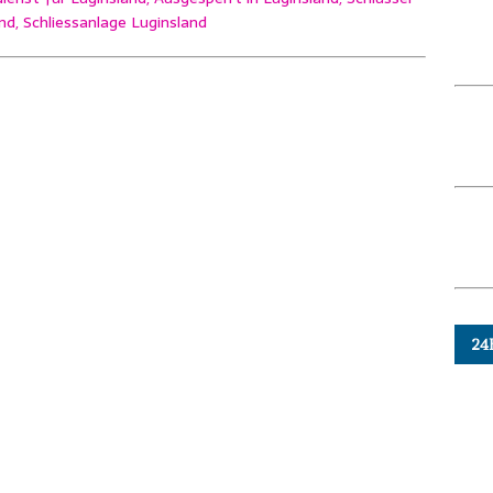
nd, Schliessanlage Luginsland
24