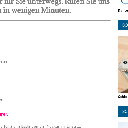
 für Sie unterwegs. Rufen Sie uns
en in wenigen Minuten.
Kart
SO
eise
Schlo
en
SC
lfer:
t für Sie in Esslingen am Neckar im Einsatz.