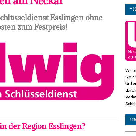
gen am Neckar
* 
hlüsseldienst Esslingen ohne
sten zum Festpreis!
Wir s
Sie o
Unte
durch
Verk
Schlü
U
 in der Region Esslingen?