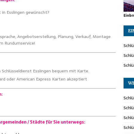
t in Esslingen gewünscht?
Einbr
EI
sprache, Angebotserstellung, Planung, Verkauf, Montage
em Rundumservice!
Schlü
Schlü
n
Schlü
Schlüsseldienst Esslingen bequem mit Karte.
ard oder American Express Karten akzeptiert
WE
n:
Schlü
Schlü
Schlü
bargemeinden / Städte für Sie unterwegs:
Schl