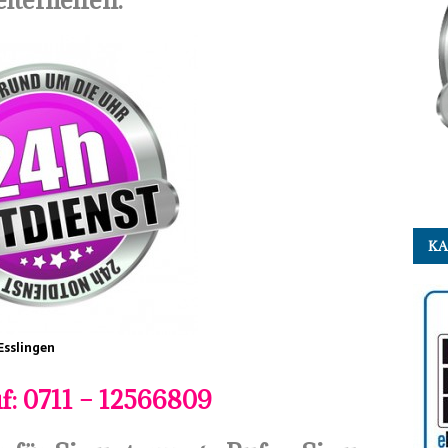
K
Esslingen
f: 0711 – 12566809